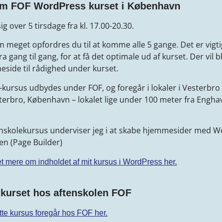
om FOF WordPress kurset i København
g over 5 tirsdage fra kl. 17.00-20.30.
m meget opfordres du til at komme alle 5 gange. Det er vigti
ra gang til gang, for at få det optimale ud af kurset. Der vil bl
eside til rådighed under kurset.
ursus udbydes under FOF, og foregår i lokaler i Vesterbro 
terbro, København – lokalet lige under 100 meter fra Engha
enskolekursus underviser jeg i at skabe hjemmesider med 
en (Page Builder)
 mere om indholdet af mit kursus i WordPress her.
l kurset hos aftenskolen FOF
ette kursus foregår hos FOF her.