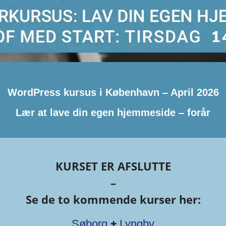
WordPress kursus i København – April 2026
Lær at lave din egen hjemmeside – forår
KURSET ER AFSLUTTE
–
Se de to kommende kurser her:
+
Søborg
Lyngby