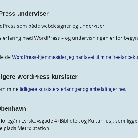
Press underviser
dPress som både webdesigner og underviser
s erfaring med WordPress – og undervisningen er for begyn
lle de
WordPress-hjemmesider jeg har lavet til mine freelancek
dligere WordPress kursister
 om mine
tidligere kursisters erfaringer og anbefalinger her.
øbenhavn
oregår i Lyrskovsgade 4 (Bibliotek og Kulturhus), som ligg
e plads Metro station.