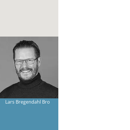
Lars Bregendahl Bro