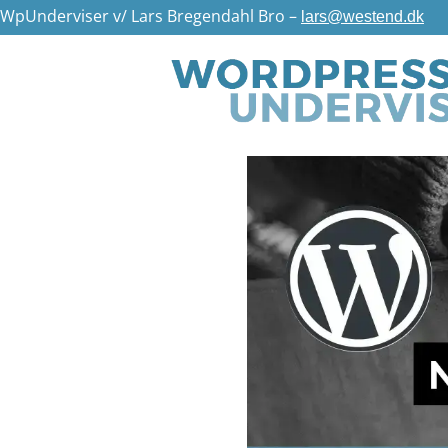
WpUnderviser v/ Lars Bregendahl Bro –
lars@westend.dk