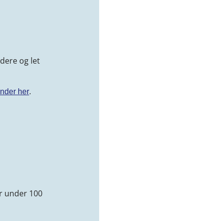
dere og let
.
under her
er under 100