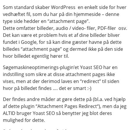
Som standard skaber WordPress en enkelt side for hver
vedhæftet fil, som du har på din hjemmeside – denne
type side hedder en “attachment page”.
Dette omfatter billeder, audio / video- filer, PDF-filer osv.
Det kan være et problem hvis et af dine billeder bliver
fundet i Google, for så kan dine gæster havne på dette
billedes “attachment page” og dermed ikke på den side
hvor billedet egentlig hører til.
Søgemaskineoptimerings-plugin’et Yoast SEO har en
indstilling som sikre at disse attachment pages ikke
vises, men at der derimod laves en “redirect” til siden
hvor på billedet findes …. det er smart :-)
Der findes andre måder at gøre dette på (bl.a. ved hjælp
af dette plugin “Attachment Pages Redirect“), men da jeg
ALTID bruger Yoast SEO så benytter jeg blot deres
mulighed for dette.