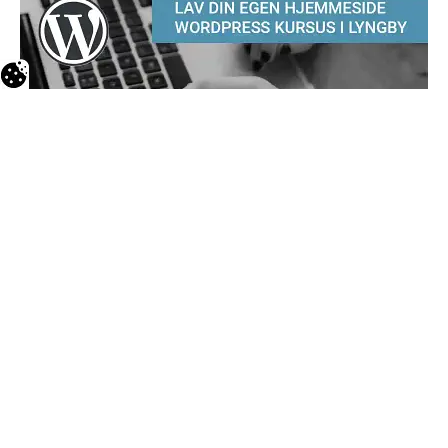
WordPress kursus i Lyngby
Efterår 2026
Lære at lave din egen hjemmeside i WordPress
Kursusperiode – Lyngby:
10.11.26 – 08.12.26
Tilmelding hos FOF her
Læs mere om kurset i WordPress her