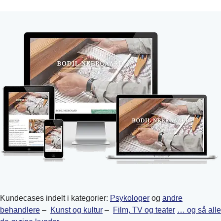
Kundecases indelt i kategorier:
Psykologer
og
andre
behandlere
–
Kunst og kultur
–
Film, TV og teater
… og så alle