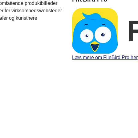
omfattende produktbilleder
ler for virksomhedswebsteder
rafer og kunstnere
Læs mere om FileBird Pro her