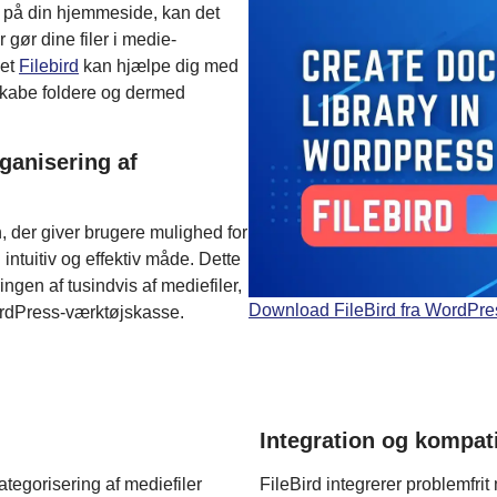
er på din hjemmeside, kan det
 gør dine filer i medie-
’et
Filebird
kan hjælpe dig med
 skabe foldere og dermed
rganisering af
 der giver brugere mulighed for
intuitiv og effektiv måde. Dette
ingen af tusindvis af mediefiler,
Download FileBird fra WordPre
 WordPress-værktøjskasse.
Integration og kompati
kategorisering af mediefiler
FileBird integrerer problemfr