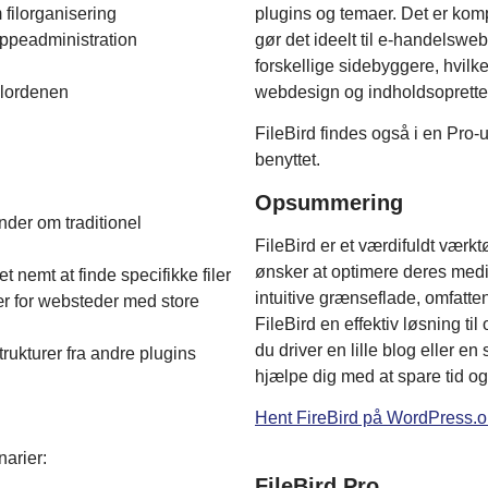
 filorganisering
plugins og temaer. Det er ko
ppeadministration
gør det ideelt til e-handelsw
forskellige sidebyggere, hvilket
ilordenen
webdesign og indholdsoprette
FileBird findes også i en Pro-
benyttet.
Opsummering
nder om traditionel
FileBird er et værdifuldt værk
ønsker at optimere deres medi
t nemt at finde specifikke filer
intuitive grænseflade, omfattend
r for websteder med store
FileBird en effektiv løsning ti
du driver en lille blog eller en
rukturer fra andre plugins
hjælpe dig med at spare tid o
Hent FireBird på WordPress.o
narier:
FileBird Pro