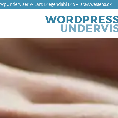
WpUnderviser v/ Lars Bregendahl Bro –
lars@westend.dk