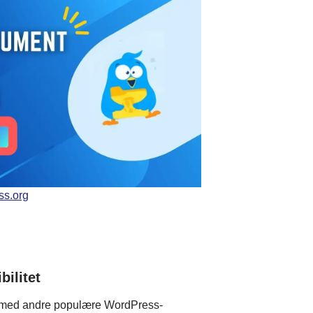
ss.org
bilitet
it med andre populære WordPress-